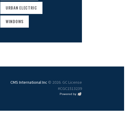
URBAN ELECTRIC
WINDOWS
CMS International Inc
© 2026. GC License
#CGC1513239