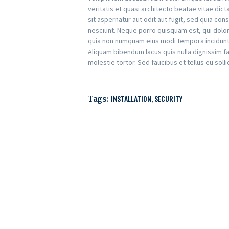
veritatis et quasi architecto beatae vitae di
sit aspernatur aut odit aut fugit, sed quia c
nesciunt. Neque porro quisquam est, qui dolore
quia non numquam eius modi tempora incidunt
Aliquam bibendum lacus quis nulla dignissim f
molestie tortor. Sed faucibus et tellus eu solli
Tags:
INSTALLATION
,
SECURITY