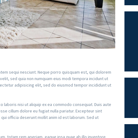
atem sequi nesciunt. Neque porro quisquam est, qui dolorem
i velit, sed quia non numquam eius modi tempora incidunt ut
ctetur adipisicing elit, sed do eiusmod tempor incididunt ut
co laboris nisi ut aliquip ex ea commodo consequat. Duis aute
esse cillum dolore eu fugiat nulla pariatur. Excepteur sint
qui officia deserunt mollit anim id est laborum. Sed ut
m, totam rem aperiam, eaque ipsa quae ab illo inventore