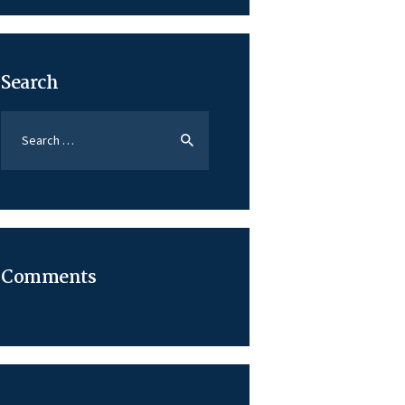
Search
Search
for:
Comments