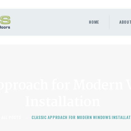
HOME
ABOUT
HOME
ABOU
WINDOWS & DOORS
GALLERY
REQUEST A QUOTE
CONTACT US
Approach for Modern
Installation
ALL POSTS
...
CLASSIC APPROACH FOR MODERN WINDOWS INSTALLAT